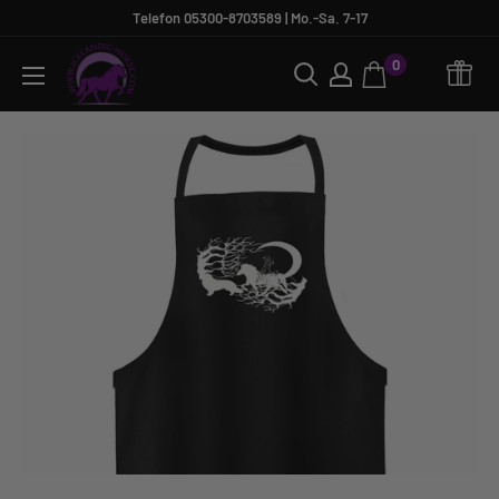
Direkt
Telefon 05300-8703589 | Mo.-Sa. 7-17
zum
Icelandic
0
Inhalt
Horse