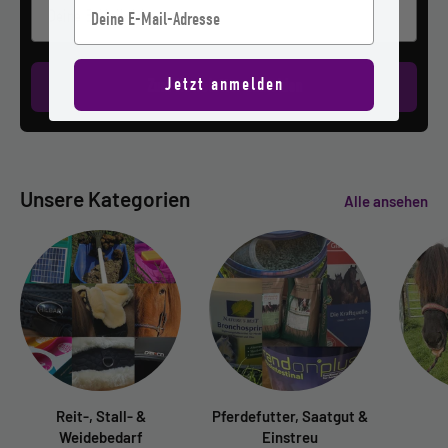
Deine E-Mail Adresse
E-mail
Jetzt anmelden
Zum Newsletter anmelden
Unsere Kategorien
Alle ansehen
Reit-, Stall- &
Pferdefutter, Saatgut &
Weidebedarf
Einstreu