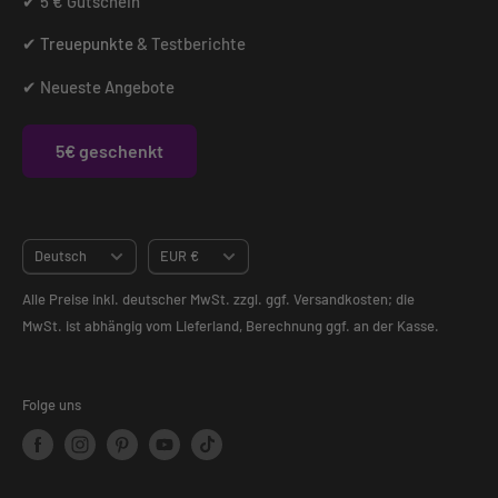
✔ 5 € Gutschein
✔
Treuepunkte
& Testberichte
✔ Neueste Angebote
5€ geschenkt
Sprache
Translation
Deutsch
EUR €
missing:
Alle Preise inkl. deutscher MwSt. zzgl. ggf. Versandkosten; die
de.footer.general.currency
MwSt. ist abhängig vom Lieferland, Berechnung ggf. an der Kasse.
Folge uns